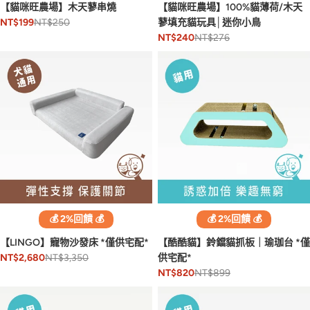
【貓咪旺農場】木天蓼串燒
【貓咪旺農場】100%貓薄荷/木天
NT$250
蓼填充貓玩具│迷你小鳥
NT$199
NT$276
NT$240
💰 2%回饋 💰
💰 2%回饋 💰
【LINGO】寵物沙發床 *僅供宅配*
【酷酷貓】鈴鐺貓抓板｜瑜珈台 *僅
NT$3,350
供宅配*
NT$2,680
NT$899
NT$820