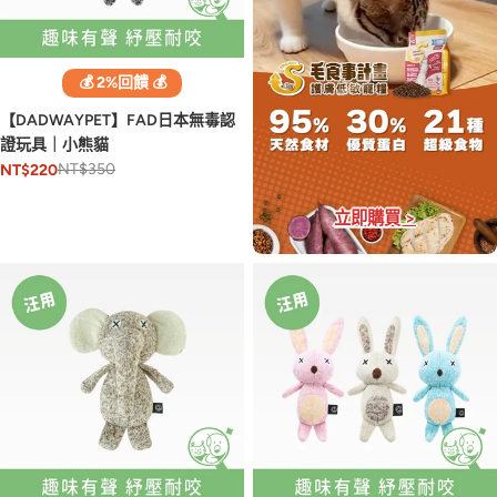
💰 2%回饋 💰
【DADWAYPET】FAD日本無毒認
證玩具｜小熊貓
NT$350
NT$220
立即購買 >