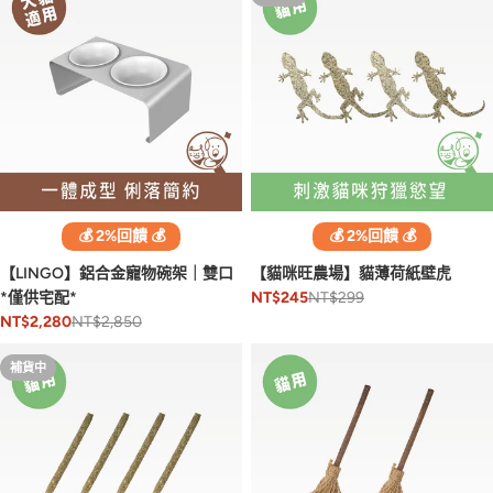
💰 2%回饋 💰
💰 2%回饋 💰
【LINGO】鋁合金寵物碗架｜雙口
【貓咪旺農場】貓薄荷紙壁虎
*僅供宅配*
NT$299
NT$245
NT$2,850
NT$2,280
補貨中