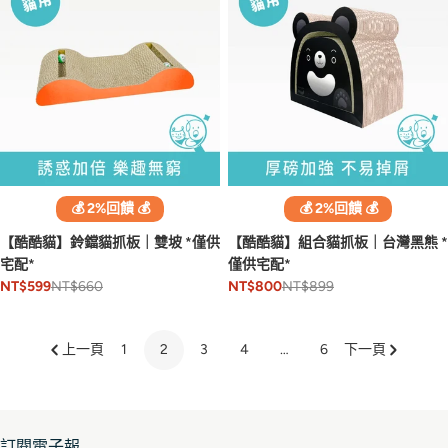
💰 2%回饋 💰
💰 2%回饋 💰
【酷酷貓】鈴鐺貓抓板｜雙坡 *僅供
【酷酷貓】組合貓抓板｜台灣黑熊 *
宅配*
僅供宅配*
NT$660
NT$899
NT$599
NT$800
上一頁
1
2
3
4
…
6
下一頁
訂閱電子報