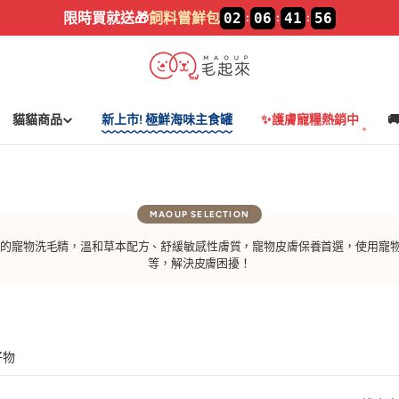
限時買就送🎁
飼料嘗鮮包
02
06
41
56
:
:
:
貓貓商品
新上市! 極鮮海味主食罐
✨護膚寵糧熱銷中

研發的寵物洗毛精，溫和草本配方、舒緩敏感性膚質，寵物皮膚保養首選，使用寵
等，解決皮膚困擾！
好物