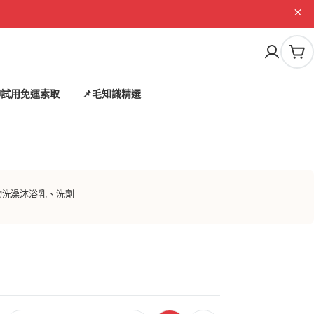
購
物
車
試用免運索取
📌毛知識精選
物洗澡沐浴乳、洗劑