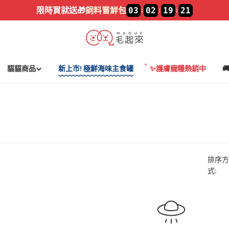
限時買就送🎁
飼料嘗鮮包
03
02
19
21
:
:
:
貓貓商品
新上市! 極鮮海味主食罐
✨護膚寵糧熱銷中

排序方
式: