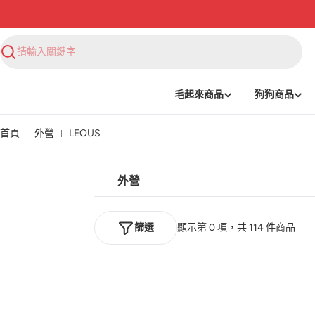
搜
尋
毛起來商品
狗狗商品
首頁
外營
LEOUS
外營
篩選
顯示第 0 項，共 114 件商品