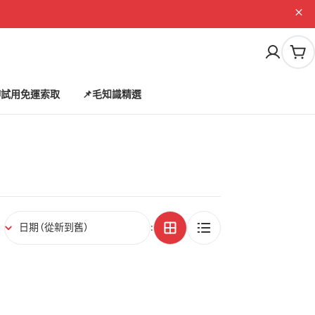
購
物
車
試用免運索取
📌毛知識精選
: