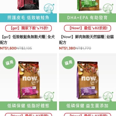
【Now!】最低↘82折起!
【go!】獨家下殺↘75折!
【Now!】鮮肉無穀天然貓糧│幼貓
【go!】低致敏鮭魚無穀犬糧│全犬
配方
配方
NT$1,770
NT$2,135
NT$1,380
NT$1,600