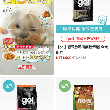
【go!】獨家下殺↘75折!
【go!】低致敏鴨肉無穀犬糧│全犬
配方
NT$2,135
NT$1,600
立即購買 >