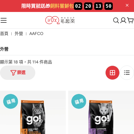
限時買就送🎁
飼料嘗鮮包
02
20
13
49
:
:
:
首頁
外營
AAFCO
外營
顯示第 18 項，共 114 件商品
篩選