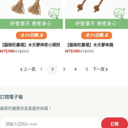
💰 2%回饋 💰
💰 2%回饋 💰
【貓咪旺農場】木天蓼神奇小掃把
【貓咪旺農場】木天蓼串燒
NT$250
NT$250
NT$199
NT$199
上一頁
1
2
3
4
5
下一頁
訂閱電子報
最新的優惠訊息直達你信箱！
Email
訂閱