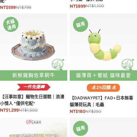
配*
NT$1,100
NT$899
NT$799
NT$599
一件免運🚚
💰 2%回饋 💰
【汪事如意】寵物生日蛋糕｜浪漫
【DADWAYPET】FAD+日本無毒
小情人 *僅供宅配*
貓薄荷玩具｜毛蟲
NT$1,500
NT$1,299
NT$250
NT$180