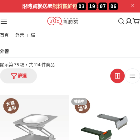
限時買就送🎁
飼料嘗鮮包
03
19
07
06
:
:
:
首頁
外營
貓
外營
顯示第 75 項，共 114 件商品
篩選
補貨中