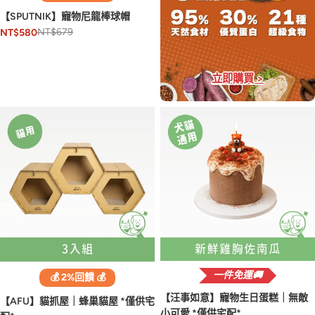
【SPUTNIK】寵物尼龍棒球帽
NT$679
NT$580
立即購買 >
一件免運🚚
💰 2%回饋 💰
【汪事如意】寵物生日蛋糕｜無敵
【AFU】貓抓屋｜蜂巢貓屋 *僅供宅
小可愛 *僅供宅配*