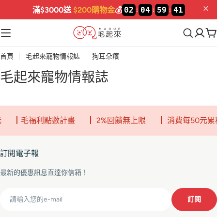
滿$3000送
$200購物金
💰
02
04
59
41
:
:
:
首頁
毛起來寵物情報誌
狗耳朵癢
毛起來寵物情報誌
元
┃毛福利點數計畫
┃ 2%回饋無上限
┃ 消費每50元累
訂閱電子報
最新的優惠訊息直達你信箱！
Email
訂閱