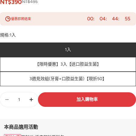
NT$390
NT$495
00
04
44
54
優惠即將結束
規格:
1入
1入
【限時優惠】3入【送口腔益生菌】
3週見效組(牙膏+口腔益生菌)【現折50】
數
加入購物車
量
本商品適用活動