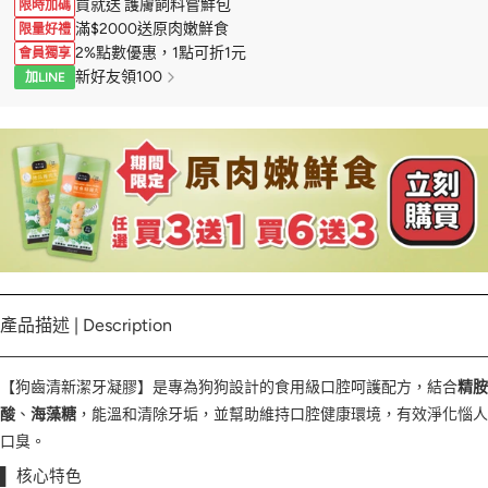
買就送 護膚飼料嘗鮮包
限時加碼
滿$2000送原肉嫩鮮食
限量好禮
2%點數優惠，1點可折1元
會員獨享
新好友領100
加LINE
產品描述 | Description
【狗齒清新潔牙凝膠】是專為狗狗設計的食用級口腔呵護配方，結合
精胺
酸
、
海藻糖
，能溫和清除牙垢，並幫助維持口腔健康環境，有效淨化惱人
口臭。
▌ 核心特色