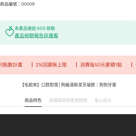
商品編號：00009
本產品通過 SGS 檢驗
產品檢驗報告這邊看
數計畫
┃ 2%回饋無上限
┃ 消費每50元累積1點
┃ 一點
【毛起來】口腔對策│狗齒清新潔牙凝膠｜狗狗牙膏
商品特色
詳細資訊與使用說明
安心成分