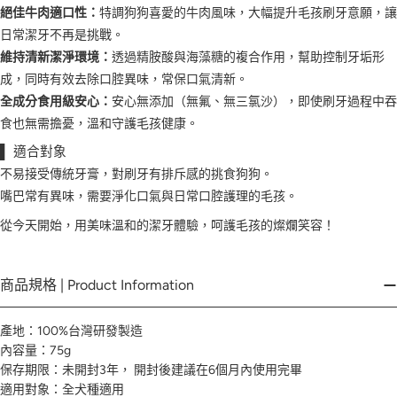
絕佳牛肉適口性：
特調狗狗喜愛的牛肉風味，大幅提升毛孩刷牙意願，讓
日常潔牙不再是挑戰。
維持清新潔淨環境：
透過精胺酸與海藻糖的複合作用，幫助控制牙垢形
成，同時有效去除口腔異味，常保口氣清新。
全成分食用級安心：
安心無添加（無氟、無三氯沙），即使刷牙過程中吞
食也無需擔憂，溫和守護毛孩健康。
▌ 適合對象
不易接受傳統牙膏，對刷牙有排斥感的挑食狗狗。
嘴巴常有異味，需要淨化口氣與日常口腔護理的毛孩。
從今天開始，用美味溫和的潔牙體驗，呵護毛孩的燦爛笑容！
商品規格 | Product Information
產地：100%台灣研發製造
內容量：75g
保存期限：未開封3年， 開封後建議在6個月內使用完畢
適用對象：全犬種適用