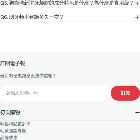
Q5. 狗齒清新潔牙凝膠的成分特色是什麼？為什麼是食用級？
Q6. 刷牙頻率建議多久一次？
訂閱電子報
最新的優惠訊息直達你信箱！
Email
訂閱
初次購物
毛福利點數計畫
毛孩照護專欄
品牌故事