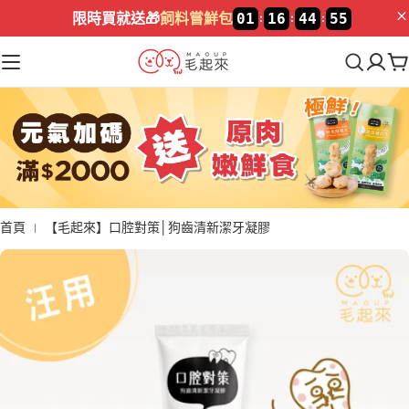
加入LINE🔥
新好友領$100
首頁
【毛起來】口腔對策│狗齒清新潔牙凝膠