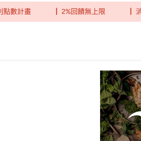
畫
┃ 2%回饋無上限
┃ 消費每5