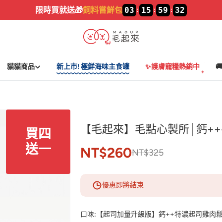
加入LINE🔥
新好友領$100
貓貓商品
新上市! 極鮮海味主食罐
✨護膚寵糧熱銷中

【毛起來】毛點心製所│鈣+
買四
送一
NT$260
NT$325
優惠即將結束
口味:
【起司加量升級版】鈣++特濃起司雞肉