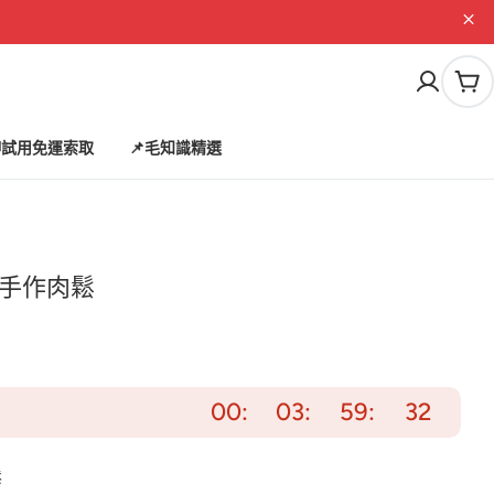
購
物
車
試用免運索取
📌毛知識精選
+手作肉鬆
00
03
59
30
鬆