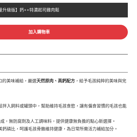
量升級版】鈣++特濃起司雞肉鬆
加入購物車
口的美味補給，嚴選
天然原肉、高鈣配方
，給予毛孩純粹的美味與完
鬆拌入飼料或罐頭中，幫助維持毛孩食慾，讓有偏食習慣的毛孩也能
肉製成，無防腐劑及人工調味料，提供健康無負擔的點心新選擇。
美鈣磷比，呵護毛孩骨骼維持健康，為日常所需活力補給加分。