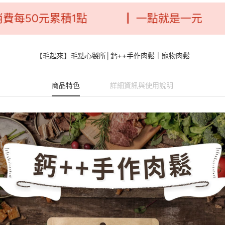
0元累積1點
┃ 一點就是一元
┃毛
【毛起來】毛點心製所│鈣++手作肉鬆｜寵物肉鬆
商品特色
詳細資訊與使用說明