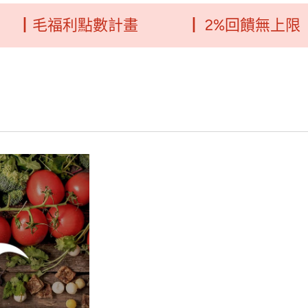
福利點數計畫
┃ 2%回饋無上限
┃