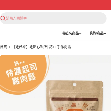
搜
尋
毛起來商品
狗狗商品
首頁
【毛起來】毛點心製所│鈣++手作肉鬆