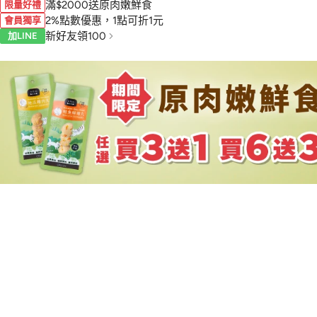
滿$2000送原肉嫩鮮食
限量好禮
2%點數優惠，1點可折1元
會員獨享
新好友領100
加LINE