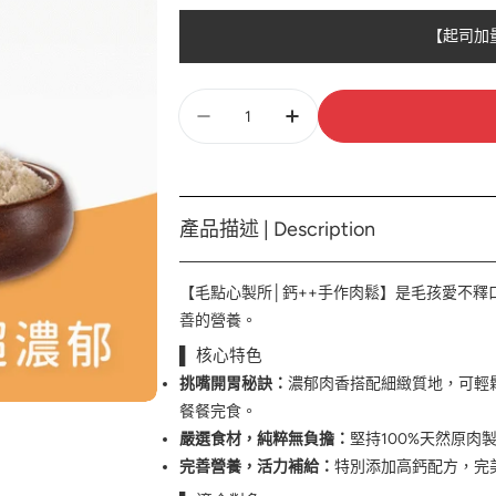
【起司加
數
量
產品描述 | Description
【毛點心製所│鈣++手作肉鬆】是毛孩愛不釋
善的營養。
▌ 核心特色
挑嘴開胃秘訣：
濃郁肉香搭配細緻質地，可輕
餐餐完食。
嚴選食材，純粹無負擔：
堅持100%天然原
完善營養，活力補給：
特別添加高鈣配方，完