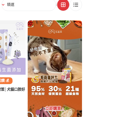
:
回饋 💰
策│犬貓口腔好
立即購買 >