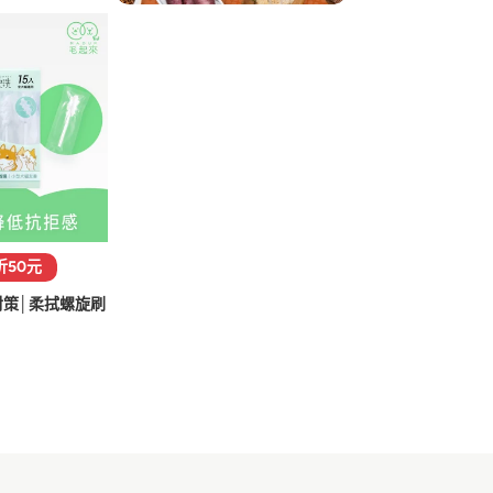
折50元
策│柔拭螺旋刷