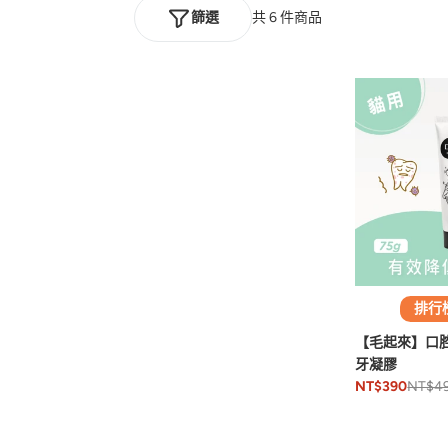
篩選
共 6 件商品
排行榜 
【毛起來】口
牙凝膠
NT$4
NT$390