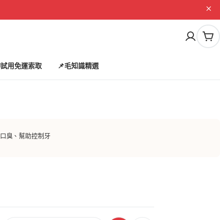
購
物
車
試用免運索取
📌毛知識精選
貓口臭、幫助控制牙