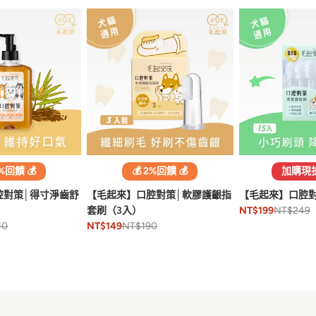
2%回饋 💰
💰 2%回饋 💰
加購現
腔對策│得寸淨齒舒
【毛起來】口腔對策│軟膠護齦指
【毛起來】口腔對
套刷（3入）
NT$249
NT$199
10
NT$190
NT$149