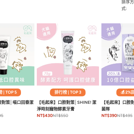
排序方
式:
| TOP 5
排行榜 | TOP 3
💰 2%
腔對策│喵口回春潔
【毛起來】口腔對策│SHINE! 潔
【毛起來】口腔對
淨時刻寵物酵素牙膏
菌隊
95
NT$550
NT$495
NT$430
NT$390