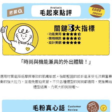
˙功能實用
˙價格親民
˙設計美觀
「時尚與機能兼具的外出體驗！」
選用材質能降低摩擦導致的肌膚敏感。強韌堅固的設計能承受毛孩興奮暴
衝的強大拉力，並避免壓迫氣管。不只各種體型的狗狗都適用，更推薦給
體型結實、力氣大的狗狗喔～