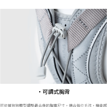
・可調式胸背
可依據狗狗體型調整最合身的胸寬尺寸，適合每位毛孩，機能感