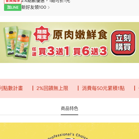
2%點數優惠，1點可折1元
會員獨享
新好友領100
加LINE
數計畫
┃ 2%回饋無上限
┃ 消費每50元累積1點
┃ 一點
商品特色