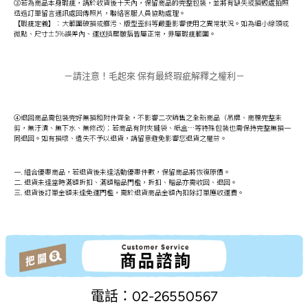
③若為商品本身瑕疵，請於收貨後十天內，保留商品的完整包裝，並將有缺失或損毀處拍照
透過訂單留言通訊處回傳照片，聯絡客服人員協助處理。
【瑕疵定義】：大範圍破損或髒污、版型歪斜等嚴重影響使用之異常狀況。如為細小線頭或
微點、尺寸±5%誤差內、運送擠壓皺摺皆屬正常，非屬瑕疵範圍。
－請注意！毛起來 保有最終瑕疵解釋之權利－
④退回商品需包裝完好無損和附件齊全，不影響二次銷售之全新商品（吊牌、商標完整未
剪，無汙漬、無下水、無修改)；若商品有附夾鏈袋、紙盒…等特殊包裝也需保持完整無損一
同退回。如有損壞、遺失不予以退貨，請留意避免影響您退貨之權益。
一. 組合優惠商品，若退貨後未達活動優惠件數，保留商品將恢復原價。
二. 退貨未達當時滿額折扣、滿額贈品門檻，折扣、贈品亦需收回、退回。
三. 退貨後訂單金額未達免運門檻，需於退貨商品金額內扣除訂單應收運費。
電話：02-26550567