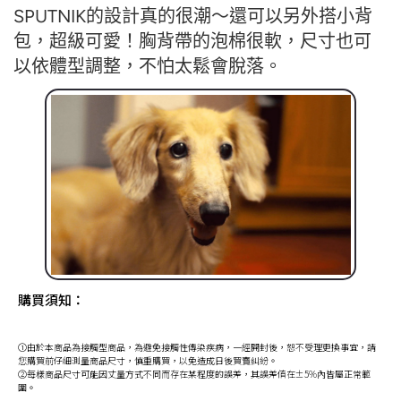
SPUTNIK的設計真的很潮～還可以另外搭小背
包，超級可愛！胸背帶的泡棉很軟，尺寸也可
以依體型調整，不怕太鬆會脫落。
購買須知：
①由於本商品為接觸型商品，為避免接觸性傳染疾病，一經開封後，恕不受理更換事宜，請
您購買前仔細測量商品尺寸，慎重購買，以免造成日後買賣糾紛。
②每樣商品尺寸可能因丈量方式不同而存在某程度的誤差，其誤差值在±5%內皆屬正常範
圍。