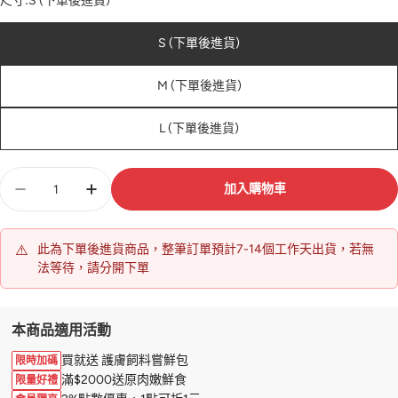
尺寸:
S (下單後進貨)
S (下單後進貨)
M (下單後進貨)
L (下單後進貨)
數
加入購物車
量
⚠️
此為下單後進貨商品，整筆訂單預計7-14個工作天出貨，若無
法等待，請分開下單
本商品適用活動
買就送 護膚飼料嘗鮮包
限時加碼
滿$2000送原肉嫩鮮食
限量好禮