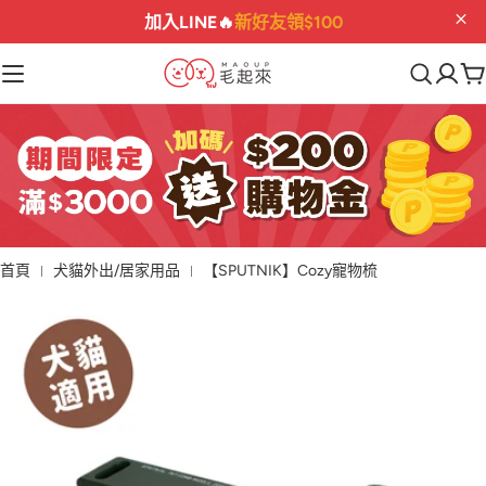
滿$3000送
$200購物金
💰
02
04
59
52
:
:
:
首頁
犬貓外出/居家用品
【SPUTNIK】Cozy寵物梳