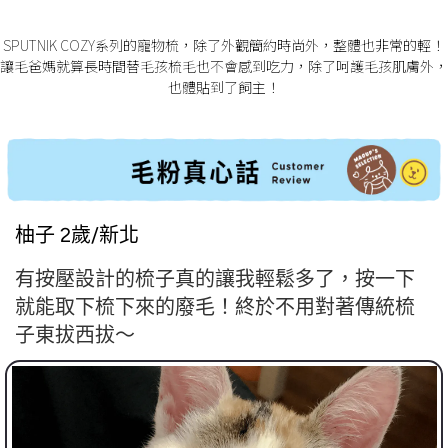
SPUTNIK COZY系列的寵物梳，除了外觀簡約時尚外，整體也非常的輕！
讓毛爸媽就算長時間替毛孩梳毛也不會感到吃力，除了呵護毛孩肌膚外，
也體貼到了飼主！
柚子 2歲/新北
有按壓設計的梳子真的讓我輕鬆多了，按一下
就能取下梳下來的廢毛！終於不用對著傳統梳
子東拔西拔～