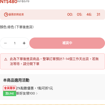
NT$480
NT$579
00
05
46
29
優惠即將結束
顏色:
綠色 (下單後進貨)
數
補貨中
量
⚠️
此為下單後進貨商品，整筆訂單預計7-14個工作天出貨，若無
法等待，請分開下單
本商品適用活動
2%點數優惠，1點可折1元
會員獨享
新好友領100
加LINE