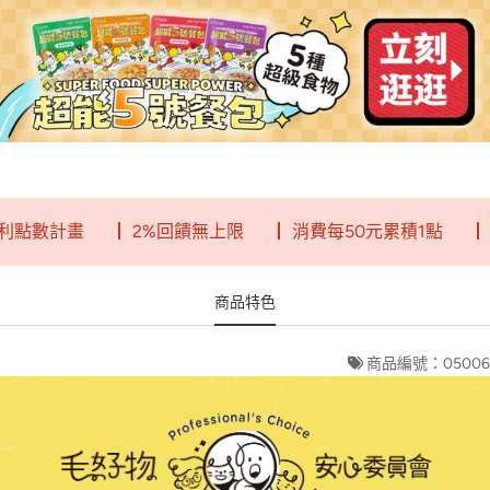
計畫
┃ 2%回饋無上限
┃ 消費每50元累積1點
┃ 一點
商品特色
商品編號：05006