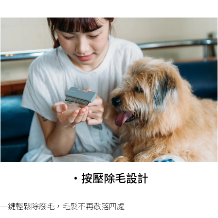
・按壓除毛設計
一鍵輕鬆除廢毛，毛髮不再散落四處