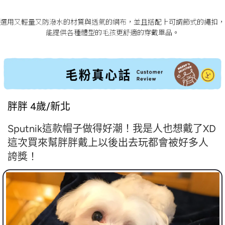
選用又輕量又防潑水的材質與透氣的網布，並且搭配上可調節式的繩扣，
能提供各種體型的毛孩更舒適的穿戴單品。
胖胖 4歲/新北
Sputnik這款帽子做得好潮！我是人也想戴了XD
這次買來幫胖胖戴上以後出去玩都會被好多人
誇獎！