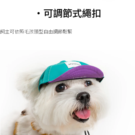
・可調節式繩扣
飼主可依照毛孩頭型自由調節鬆緊