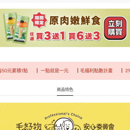
累積1點
┃ 一點就是一元
┃毛福利點數計畫
┃ 2%回饋
商品特色