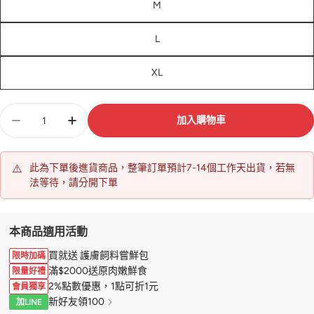
M
L
XL
數
加入購物車
量
⚠️
此為下單後進貨商品，整筆訂單預計7-14個工作天出貨，若無
法等待，請分開下單
本商品適用活動
買就送 護膚飼料嘗鮮包
限時加碼
滿$2000送原肉嫩鮮食
限量好禮
2%點數優惠，1點可折1元
會員獨享
新好友領100
加LINE