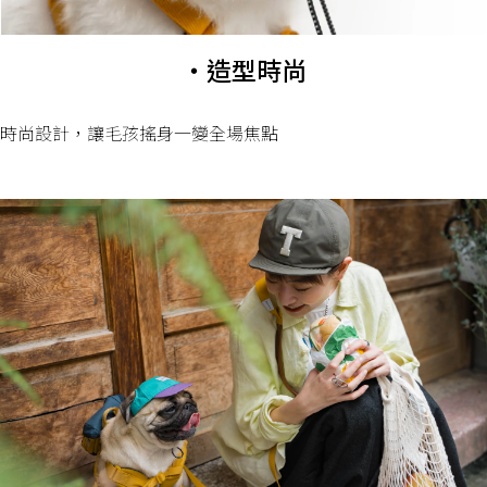
・造型時尚
時尚設計，讓毛孩搖身一變全場焦點