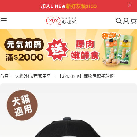
指定保健
折$222
最後機會
02
02
34
00
:
:
:
首頁
犬貓外出/居家用品
【SPUTNIK】寵物尼龍棒球帽