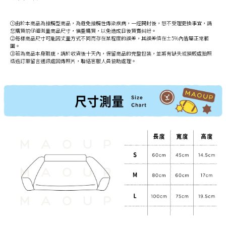
①由於本商品為接觸型商品，為避免接觸性傳染疾病，一經開封後，恕不受理更換事宜，請
您購買前仔細測量商品尺寸，慎重購買，以免造成日後買賣糾紛。
②每樣商品尺寸可能因丈量方式不同而存在某程度的誤差，其誤差值在±5%內皆屬正常範
圍。
③若為商品本身瑕疵，請於收貨後十天內，保留商品的完整包裝，並將有缺失或損毀處拍照
透過訂單留言通訊處回傳照片，聯絡客服人員協助處理。