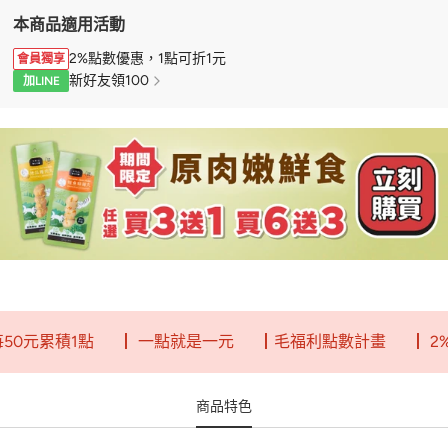
本商品適用活動
2%點數優惠，1點可折1元
會員獨享
新好友領100
加LINE
累積1點
┃ 一點就是一元
┃毛福利點數計畫
┃ 2%回饋
商品特色