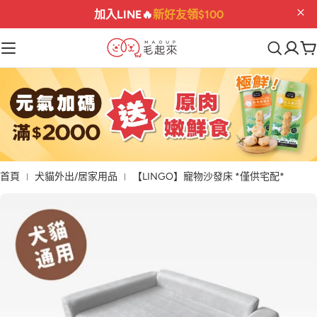
指定保健
折$222
最後機會
01
16
10
13
:
:
:
首頁
犬貓外出/居家用品
【LINGO】寵物沙發床 *僅供宅配*