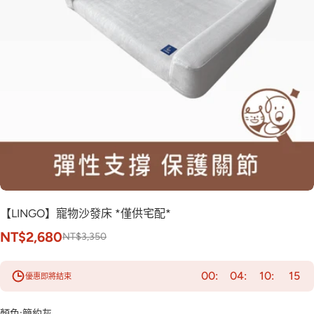
【LINGO】寵物沙發床 *僅供宅配*
NT$2,680
NT$3,350
00
04
10
13
優惠即將結束
顏色:
簡約灰