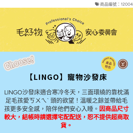
商品編號：12004
【LINGO】寵物沙發床
LINGO沙發床適合寒冷冬天，三面環繞的靠枕滿
足毛孩愛ㄎㄨㄟˋ 頭的欲望！溫暖之餘並帶給毛
孩更多安全感，陪伴他們安心入睡。
因商品尺寸
較大，結帳時請選擇宅配配送，恕不提供超商取
貨。