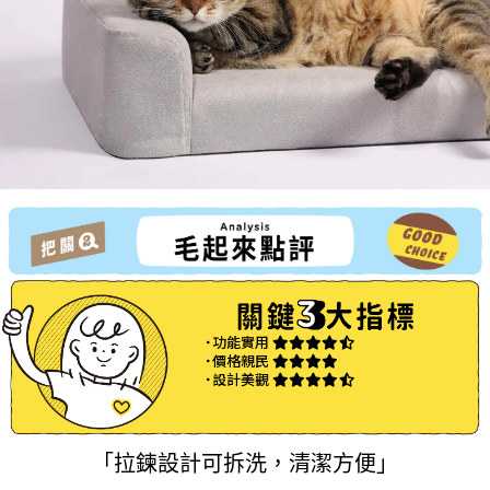
˙功能實用
˙價格親民
˙設計美觀
「拉鍊設計可拆洗，清潔方便」