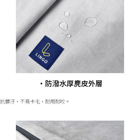
・防潑水厚麂皮外層
抗髒汙，不易卡毛，耐用耐咬。