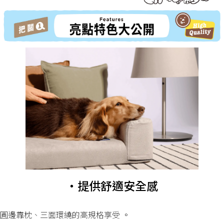
・提供舒適安全感
圓邊靠枕、三面環繞的高規格享受 。