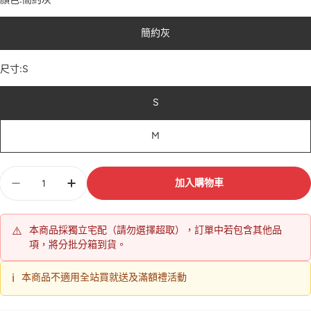
簡約灰
尺寸:
S
S
M
數
加入購物車
量
⚠️
本商品採獨立宅配（請勿選擇超取），訂單中若包含其他品
項，將分批分箱到貨。
ℹ️
本商品不適用全站買就送及滿額禮活動