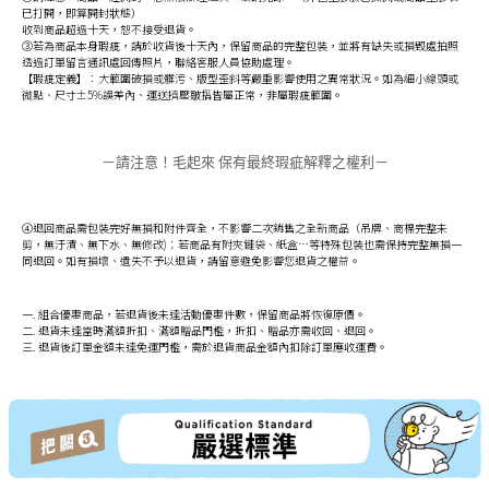
已打開，即算開封狀態）
收到商品超過十天，恕不接受退貨。
③若為商品本身瑕疵，請於收貨後十天內，保留商品的完整包裝，並將有缺失或損毀處拍照
透過訂單留言通訊處回傳照片，聯絡客服人員協助處理。
【瑕疵定義】：大範圍破損或髒污、版型歪斜等嚴重影響使用之異常狀況。如為細小線頭或
微點、尺寸±5%誤差內、運送擠壓皺摺皆屬正常，非屬瑕疵範圍。
－請注意！毛起來 保有最終瑕疵解釋之權利－
④退回商品需包裝完好無損和附件齊全，不影響二次銷售之全新商品（吊牌、商標完整未
剪，無汙漬、無下水、無修改)；若商品有附夾鏈袋、紙盒…等特殊包裝也需保持完整無損一
同退回。如有損壞、遺失不予以退貨，請留意避免影響您退貨之權益。
一. 組合優惠商品，若退貨後未達活動優惠件數，保留商品將恢復原價。
二. 退貨未達當時滿額折扣、滿額贈品門檻，折扣、贈品亦需收回、退回。
三. 退貨後訂單金額未達免運門檻，需於退貨商品金額內扣除訂單應收運費。