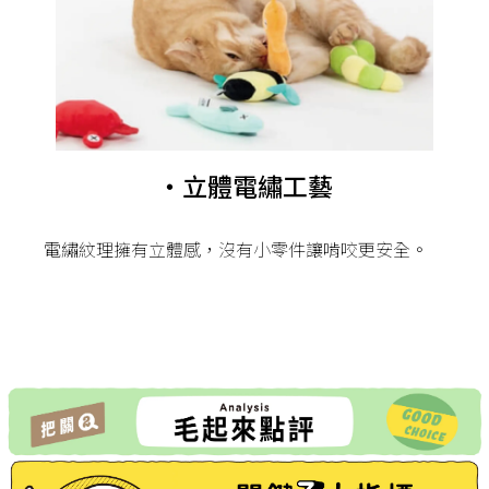
・立體電繡工藝
電繡紋理擁有立體感，沒有小零件讓啃咬更安全。