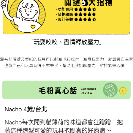
˙功能實用
˙價格親民
˙設計美觀
「玩耍咬咬、盡情釋放壓力」
藏有貓薄荷及響紙的玩具可以刺激毛孩感官，激發玩耍力！就算獨自在家
也能自己和玩具玩得不亦樂乎，幫助毛孩排解壓力，維持歡樂心情！
Nacho 4歲/台北
Nacho每次聞到貓薄荷的味道都會狂蹭蹭！
抱
著這種造型可愛的玩具抱踢真的好療癒～