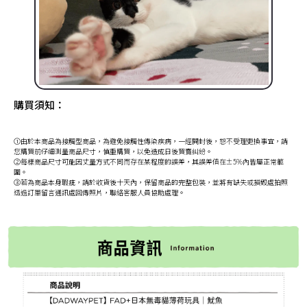
購買須知：
①由於本商品為接觸型商品，為避免接觸性傳染疾病，一經開封後，恕不受理更換事宜，請
您購買前仔細測量商品尺寸，慎重購買，以免造成日後買賣糾紛。
②每樣商品尺寸可能因丈量方式不同而存在某程度的誤差，其誤差值在±5%內皆屬正常範
圍。
③若為商品本身瑕疵，請於收貨後十天內，保留商品的完整包裝，並將有缺失或損毀處拍照
透過訂單留言通訊處回傳照片，聯絡客服人員協助處理。