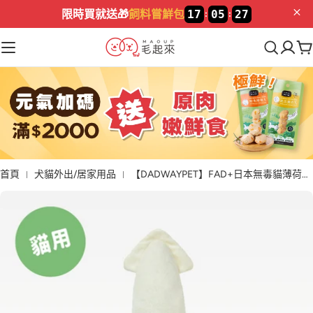
限時買就送🎁
飼料嘗鮮包
17
05
26
:
:
首頁
犬貓外出/居家用品
【DADWAYPET】FAD+日本無毒貓薄荷玩具|魷魚