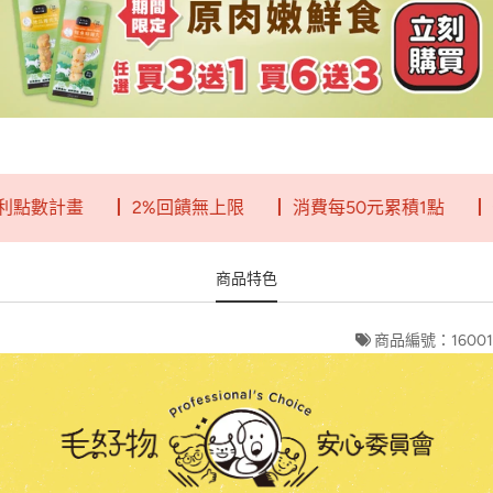
數計畫
┃ 2%回饋無上限
┃ 消費每50元累積1點
┃ 一
商品特色
商品編號：16001