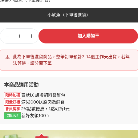
規格:
小魷魚（下單後進貨）
小魷魚（下單後進貨）
數
加入購物車
量
⚠️
此為下單後進貨商品，整筆訂單預計7-14個工作天出貨，若無
法等待，請分開下單
本商品適用活動
買就送 護膚飼料嘗鮮包
限時加碼
滿$2000送原肉嫩鮮食
限量好禮
2%點數優惠，1點可折1元
會員獨享
新好友領100
加LINE