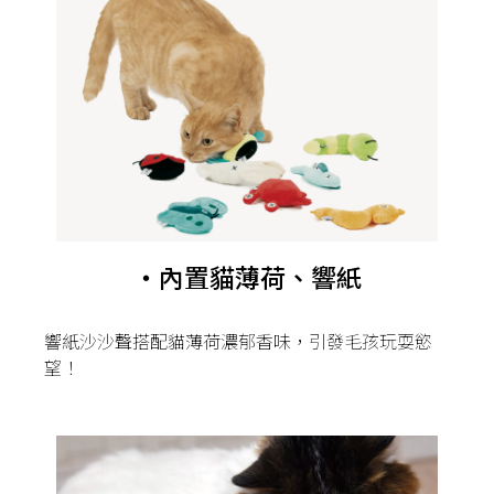
・內置貓薄荷、響紙
響紙沙沙聲搭配貓薄荷濃郁香味，引發毛孩玩耍慾
望！