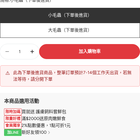
規格:
小毛蟲（下單後進貨）
小毛蟲（下單後進貨）
大毛蟲（下單後進貨）
數
加入購物車
量
⚠️
此為下單後進貨商品，整筆訂單預計7-14個工作天出貨，若無
法等待，請分開下單
本商品適用活動
買就送 護膚飼料嘗鮮包
限時加碼
滿$2000送原肉嫩鮮食
限量好禮
2%點數優惠，1點可折1元
會員獨享
新好友領100
加LINE