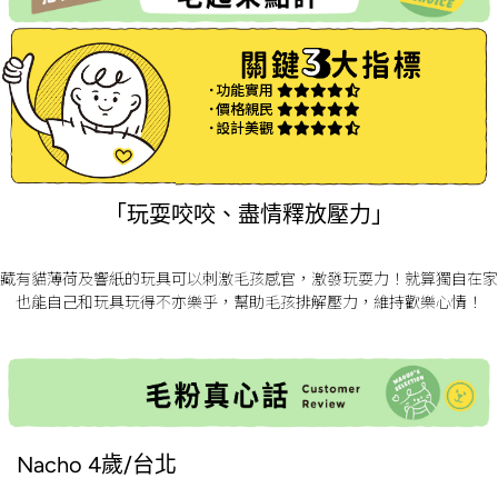
˙功能實用
˙價格親民
˙設計美觀
「玩耍咬咬、盡情釋放壓力」
藏有貓薄荷及響紙的玩具可以刺激毛孩感官，激發玩耍力！就算獨自在家
也能自己和玩具玩得不亦樂乎，幫助毛孩排解壓力，維持歡樂心情！
Nacho 4歲/台北