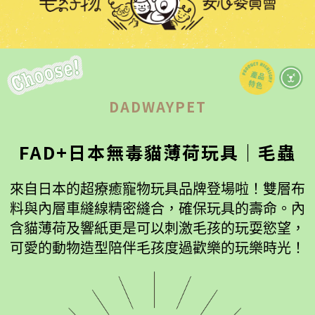
DADWAYPET
FAD+日本無毒貓薄荷玩具｜毛蟲
來自日本的超療癒寵物玩具品牌登場啦！雙層布
料與內層車縫線精密縫合，確保玩具的壽命。內
含貓薄荷及響紙更是可以刺激毛孩的玩耍慾望，
可愛的動物造型陪伴毛孩度過歡樂的玩樂時光！