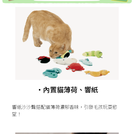
・內置貓薄荷、響紙
響紙沙沙聲搭配貓薄荷濃郁香味，引發毛孩玩耍慾
望！