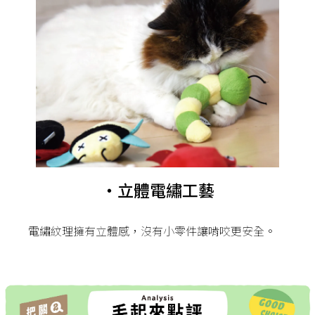
・立體電繡工藝
電繡紋理擁有立體感，沒有小零件讓啃咬更安全。