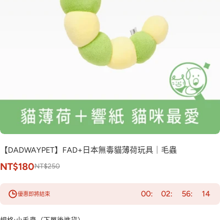
【DADWAYPET】FAD+日本無毒貓薄荷玩具｜毛蟲
NT$180
NT$250
00
02
56
13
優惠即將結束