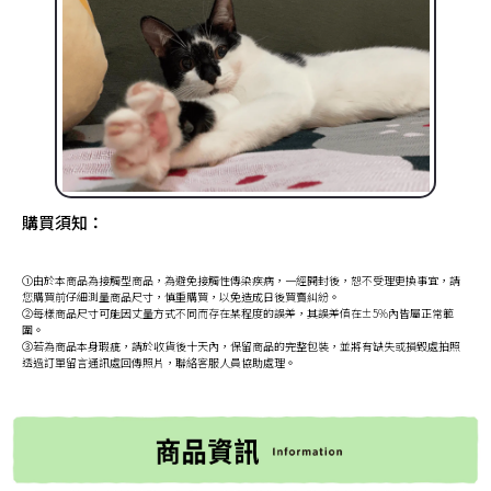
購買須知：
①由於本商品為接觸型商品，為避免接觸性傳染疾病，一經開封後，恕不受理更換事宜，請
您購買前仔細測量商品尺寸，慎重購買，以免造成日後買賣糾紛。
②每樣商品尺寸可能因丈量方式不同而存在某程度的誤差，其誤差值在±5%內皆屬正常範
圍。
③若為商品本身瑕疵，請於收貨後十天內，保留商品的完整包裝，並將有缺失或損毀處拍照
透過訂單留言通訊處回傳照片，聯絡客服人員協助處理。