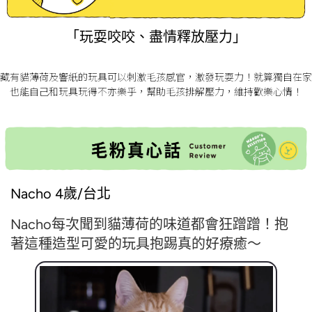
「玩耍咬咬、盡情釋放壓力」
藏有貓薄荷及響紙的玩具可以刺激毛孩感官，激發玩耍力！就算獨自在家
也能自己和玩具玩得不亦樂乎，幫助毛孩排解壓力，維持歡樂心情！
Nacho 4歲/台北
Nacho每次聞到貓薄荷的味道都會狂蹭蹭！
抱
著這種造型可愛的玩具抱踢真的好療癒～