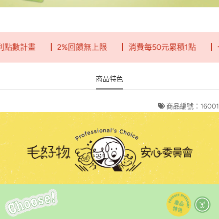
數計畫
┃ 2%回饋無上限
┃ 消費每50元累積1點
┃ 一
商品特色
商品編號：16001