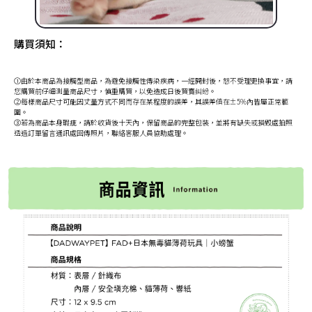
購買須知：
①由於本商品為接觸型商品，為避免接觸性傳染疾病，一經開封後，恕不受理更換事宜，請
您購買前仔細測量商品尺寸，慎重購買，以免造成日後買賣糾紛。
②每樣商品尺寸可能因丈量方式不同而存在某程度的誤差，其誤差值在±5%內皆屬正常範
圍。
③若為商品本身瑕疵，請於收貨後十天內，保留商品的完整包裝，並將有缺失或損毀處拍照
透過訂單留言通訊處回傳照片，聯絡客服人員協助處理。