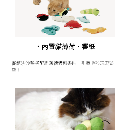
・內置貓薄荷、響紙
響紙沙沙聲搭配貓薄荷濃郁香味，引發毛孩玩耍慾
望！