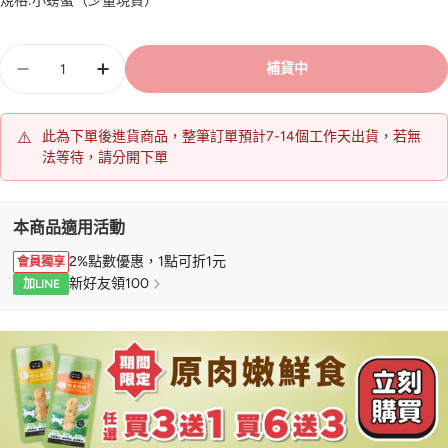
規格:
小螃蟹（少量現貨）
數
補貨中
量
⚠️
此為下單後進貨商品，整筆訂單預計7-14個工作天出貨，若無
法等待，請分開下單
本商品適用活動
2%點數優惠，1點可折1元
會員獨享
新好友領100
加LINE