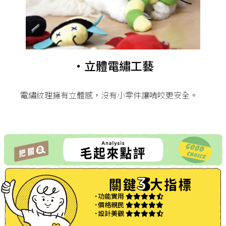
・立體電繡工藝
電繡紋理擁有立體感，沒有小零件讓啃咬更安全。
˙功能實用
˙價格親民
˙設計美觀