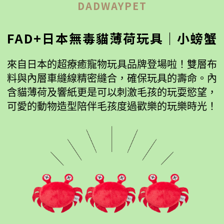
DADWAYPET
FAD+日本無毒貓薄荷玩具｜小螃蟹
來自日本的超療癒寵物玩具品牌登場啦！雙層布
料與內層車縫線精密縫合，確保玩具的壽命。內
含貓薄荷及響紙更是可以刺激毛孩的玩耍慾望，
可愛的動物造型陪伴毛孩度過歡樂的玩樂時光！