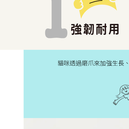
貓咪透過磨爪來加強生長