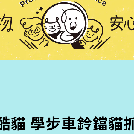
酷貓 學步車鈴鐺貓