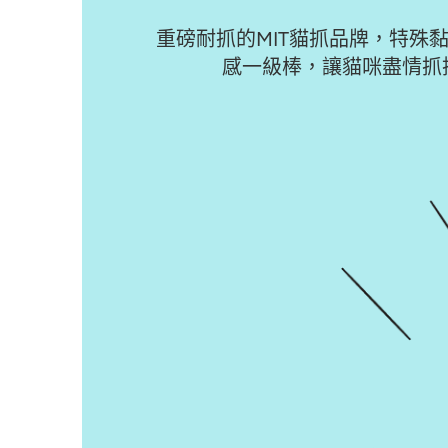
重磅耐抓的MIT貓抓品牌，特殊
感一級棒，讓貓咪盡情抓