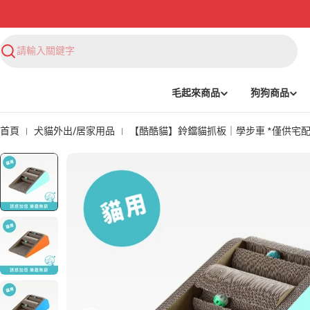
搜
尋
毛起來商品
狗狗商品
首頁
犬貓外出/居家用品
【酷酷貓】鈴鐺貓抓板｜學步車 *僅供宅配