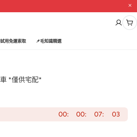
購
物
車
試用免運索取
📌毛知識精選
 *僅供宅配*
00
00
07
01