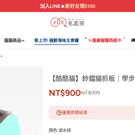
加入LINE🔥
新好友領$100
貓貓商品
新上市! 極鮮海味主食罐
✨護膚寵糧熱銷中

*
【酷酷貓】鈴鐺貓抓板｜學步車
NT$900
NT$999
優惠即將結束
顏色:
湖水綠