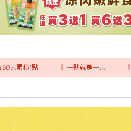
累積1點
┃ 一點就是一元
┃毛福