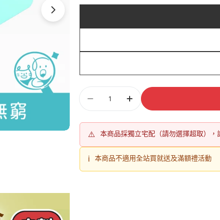
數
量
⚠️
本商品採獨立宅配（請勿選擇超取），
ℹ️
本商品不適用全站買就送及滿額禮活動