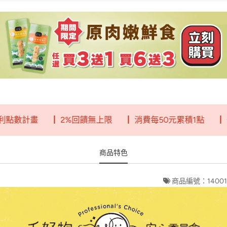
計畫
┃ 2%回饋無上限
┃ 消費每50元累積1點
┃ 一點
商品特色
商品編號：14001