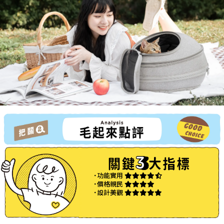
˙功能實用
˙價格親民
˙設計美觀