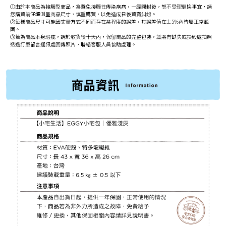
①由於本商品為接觸型商品，為避免接觸性傳染疾病，一經開封後，恕不受理更換事宜，請
您購買前仔細測量商品尺寸，慎重購買，以免造成日後買賣糾紛。
②每樣商品尺寸可能因丈量方式不同而存在某程度的誤差，其誤差值在±5%內皆屬正常範
圍。
③若為商品本身瑕疵，請於收貨後十天內，保留商品的完整包裝，並將有缺失或損毀處拍照
透過訂單留言通訊處回傳照片，聯絡客服人員協助處理。