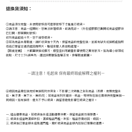
退換貨須知：
①商品須在完整、未使用狀態且可還原狀態下才能進行退貨。
②請注意：商品一經開封，恕無法辦理退貨，敬請見諒。（外包塑膠膜已撕開或商品塑膠袋
已打開，即算開封狀態）
收到商品超過十天，恕不接受退貨。
③若為商品本身瑕疵，請於收貨後十天內，保留商品的完整包裝，並將有缺失或損毀處拍照
透過訂單留言通訊處回傳照片，聯絡客服人員協助處理。
【瑕疵定義】：大範圍破損或髒污、版型歪斜等嚴重影響使用之異常狀況。如為細小線頭或
微點、尺寸±5%誤差內、運送擠壓皺摺皆屬正常，非屬瑕疵範圍。
－請注意！毛起來 保有最終瑕疵解釋之權利－
④退回商品需包裝完好無損和附件齊全，不影響二次銷售之全新商品（吊牌、商標完整未
剪，無汙漬、無下水、無修改)；若商品有附夾鏈袋、紙盒…等特殊包裝也需保持完整無損一
同退回。如有損壞、遺失不予以退貨，請留意避免影響您退貨之權益。
一. 組合優惠商品，若退貨後未達活動優惠件數，保留商品將恢復原價。
二. 退貨未達當時滿額折扣、滿額贈品門檻，折扣、贈品亦需收回、退回。
三. 退貨後訂單金額未達免運門檻，需於退貨商品金額內扣除訂單應收運費。