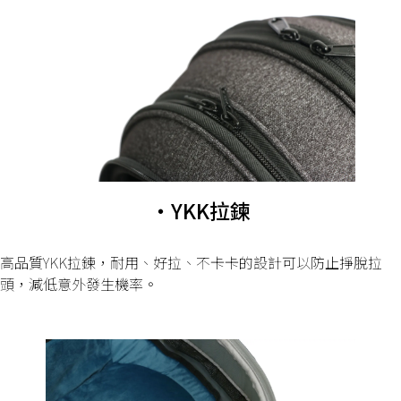
・YKK拉鍊
高品質YKK拉鍊，耐用、好拉、不卡卡的設計可以防止掙脫拉
頭，減低意外發生機率。