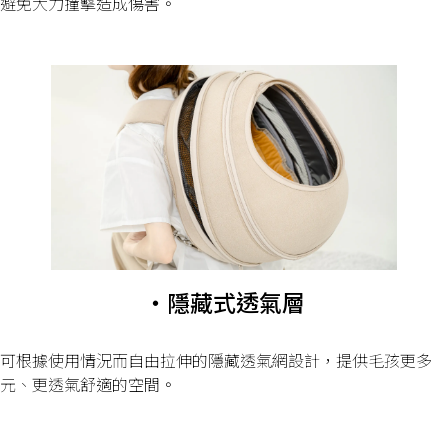
避免大力撞擊造成傷害。
・隱藏式透氣層
可根據使用情況而自由拉伸的隱藏透氣網設計，提供毛孩更多
元、更透氣舒適的空間。