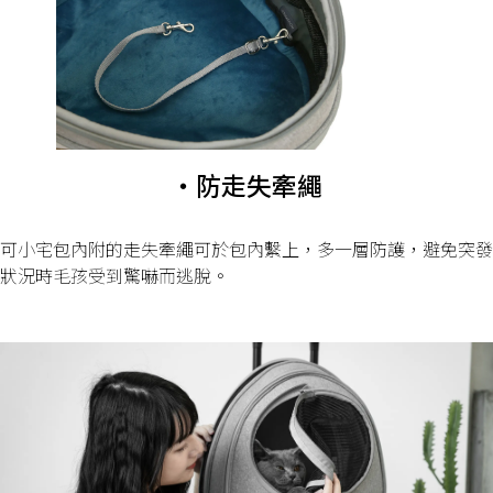
・防走失牽繩
可小宅包內附的走失牽繩可於包內繫上，多一層防護，避免突發
狀況時毛孩受到驚嚇而逃脫。