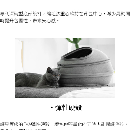
專利深碗型底部設計，讓毛孩重心維持在背包中心，減少晃動同
時提升包覆性，帶來安心感。
・彈性硬殼
護具等級的EVA彈性硬殼，讓包包輕量化的同時也能保護毛孩，