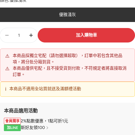
顏色:
優雅淺灰
優雅淺灰
數
加入購物車
量
⚠️
本商品採獨立宅配（請勿選擇超取），訂單中若包含其他品
項，將分批分箱到貨。
⚠️
本商品僅供宅配，且不接受貨到付款，不符規定者將直接取消
訂單。
ℹ️
本商品不適用全站買就送及滿額禮活動
本商品適用活動
2%點數優惠，1點可折1元
會員獨享
新好友領100
加LINE