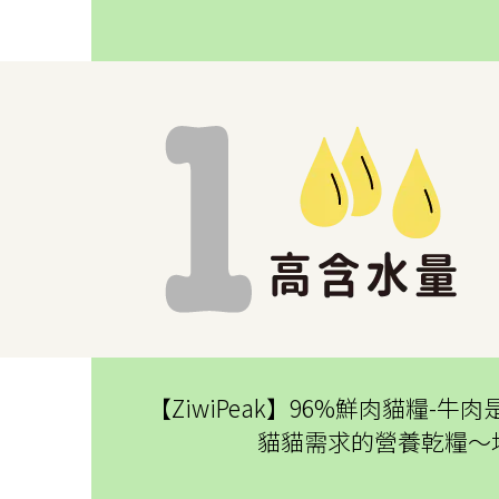
【ZiwiPeak】96%鮮肉貓
貓貓需求的營養乾糧～