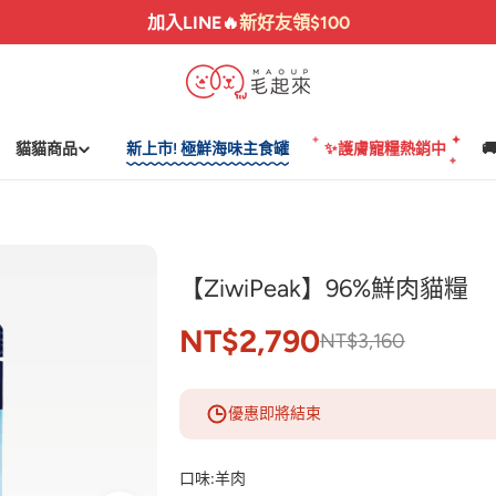
加入LINE🔥
新好友領$100
貓貓商品
新上市! 極鮮海味主食罐
✨護膚寵糧熱銷中

【ZiwiPeak】96%鮮肉貓糧
NT$2,790
NT$3,160
優惠即將結束
口味:
羊肉