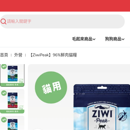
搜
尋
毛起來商品
狗狗商品
首頁
外營
【ZiwiPeak】96%鮮肉貓糧