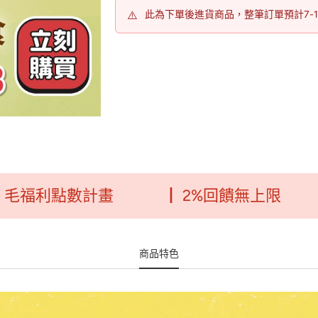
⚠️
此為下單後進貨商品，整筆訂單預計7-
利點數計畫
┃ 2%回饋無上限
┃ 
商品特色