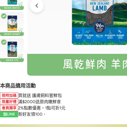
本商品適用活動
買就送 護膚飼料嘗鮮包
限時加碼
滿$2000送原肉嫩鮮食
限量好禮
2%點數優惠，1點可折1元
會員獨享
新好友領100
加LINE