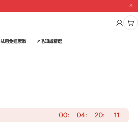
購
物
車
試用免運索取
📌毛知識精選
00
04
20
09