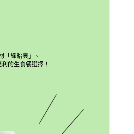
材「綠貽貝」。​
便利的生食餐選擇！