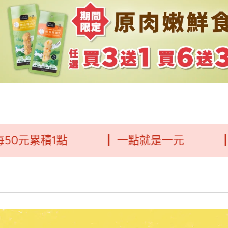
累積1點
┃ 一點就是一元
┃毛福